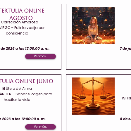
Tertulia Online
Agosto
 Corrección Amorosa
 VIRGO – Pulir la vasija con
consciencia
de 2026 a las 12:00:00 a. m.
7 de j
Ver más ...
tulia Online Junio
El Útero del Alma
ÁNCER – Sanar el origen para
TISHRE
habitar la vida
e 2026 a las 12:00:00 a. m.
8 de s
Ver más ...