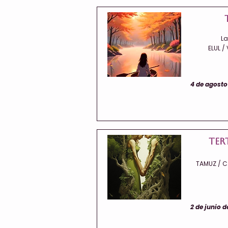
La
ELUL /
4 de agosto 
Ter
TAMUZ / C
2 de junio d