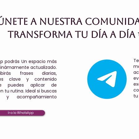
Únete a nuestra comunida
transforma tu día a día
Te
p podrás Un espacio más
má
dinámamente actualizado.
ac
birás frases diarias,
ev
rios clave y contenido
ex
e puedes aplicar de
co
 tu rutina. Ideal si buscas
tu
ia y acompañamiento
Ir a la WhatsApp