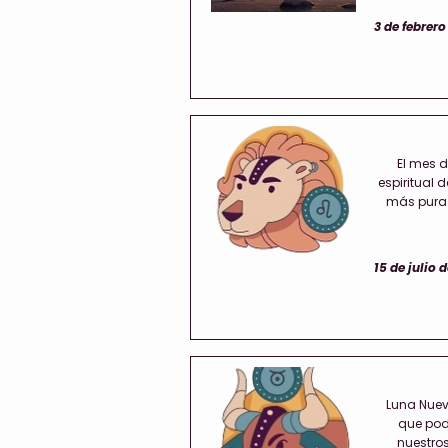
3 de febrero
El mes d
espiritual de
más pura 
15 de julio 
Luna Nueva
que pod
nuestro