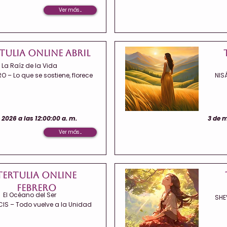
Ver más ...
tulia Online Abril
La Raíz de la Vida
O – Lo que se sostiene, florece
NIS
e 2026 a las 12:00:00 a. m.
3 de m
Ver más ...
Tertulia Online
Febrero
El Océano del Ser
SHE
CIS – Todo vuelve a la Unidad