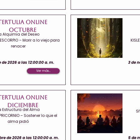
Tertulia Online
Octubre
a Alquimia del Deseo
SCORPIO – Morir a lo viejo para
KISL
renacer
 de 2026 a las 12:00:00 a. m.
3 de n
Ver más ...
Tertulia Online
Diciembre
a Estructura del Alma
SI
PRICORNIO – Sostener lo que el
alma pidió
re de 2026 a las 12:00:00 a. m.
5 de m