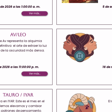
 de 2026 a las 1:00:00 a. m.
5 de e
Ver más ...
AV/Leo
e Av representa la alquimia
finitiva: el arte de extraer la luz
de la oscuridad más densa.
de 2026 a las 11:00:00 p. m.
16 de 
Ver más ...
Tauro / Iyar
 en IYAR: Este es el mes en el
El
emos elevarnos y cambiar
s patrones de pensamiento.