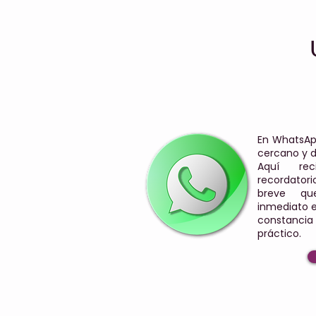
En WhatsAp
cercano y 
Aquí reci
recordato
breve qu
inmediato en
constanc
práctico.