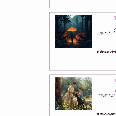
L
JESHAVÁN / E
6 de octubre
L
TEVET / CA
8 de diciemb