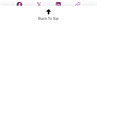
Back To Top
Únete
¿Quieres conocer más sobre nuestros
servicios?
¡Hablemos!