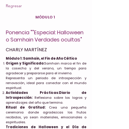
Regresar
MÓDULO 1
Ponencia ""Especial: Halloween
o Samhain Verdades ocultas"
CHARLY MARTÍNEZ
Módulo 1: Samhain, el Fin de Año Céltico
Origen y Significado:
Samhain marca el fin de
la cosecha y del verano, un tiempo para
agradecer y prepararse para el invierno.
Representa un periodo de introspección y
renovación, ideal para conectar con el mundo
espiritual.
Actividades Prácticas:Diario de
Introspección:
Reflexiona sobre los logros y
aprendizajes del año que termina.
Ritual de Gratitud:
Crea una pequeña
ceremonia donde agradezcas los frutos
recibidos, ya sean materiales, emocionales o
espirituales.
Tradiciones de Halloween y el Día de