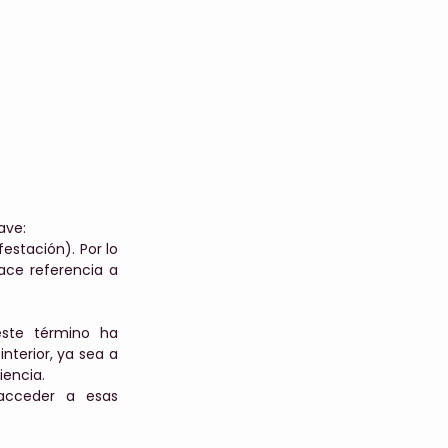
ave:
estación). Por lo
ace referencia a
este término ha
nterior, ya sea a
iencia.
 acceder a esas