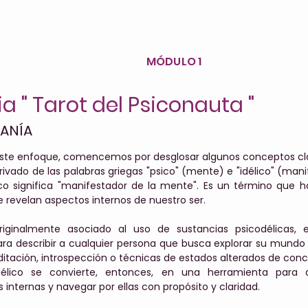
MÓDULO 1
a " Tarot del Psiconauta "
FANÍA
este enfoque, comencemos por desglosar algunos conceptos cl
ivado de las palabras griegas "psico" (mente) e "idélico" (manif
ico significa "manifestador de la mente". Es un término que h
 revelan aspectos internos de nuestro ser.
iginalmente asociado al uso de sustancias psicodélicas, 
ra describir a cualquier persona que busca explorar su mundo i
ditación, introspección o técnicas de estados alterados de conc
odélico se convierte, entonces, en una herramienta para
internas y navegar por ellas con propósito y claridad.