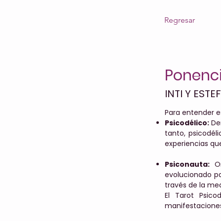
Regresar
Ponenci
INTI Y ESTE
Para entender 
Psicodélico:
Der
tanto, psicodél
experiencias que
Psiconauta:
Or
evolucionado pa
través de la me
El Tarot Psic
manifestaciones 