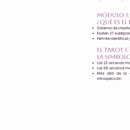
Módulo 1:
¿Qué es e
Sistema de clasif
Existen 27 subtipo
Permite identifica
El Tarot
La simbol
Los 22 arcanos may
Los 56 arcanos me
Más allá de la 
introspección.