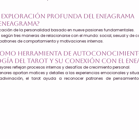
 Exploración Profunda del Eneagrama
l Eneagrama?
icación de la personalidad basado en nueve pasiones fundamentales.
s según tres maneras de relacionarse con el mundo: social, sexual y de 
r patrones de comportamiento y motivaciones internas.
 como Herramienta de Autoconocimien
ogía del Tarot y su conexión con el En
ores reflejan procesos internos y desafíos de crecimiento personal.
nores aportan matices y detalles a las experiencias emocionales y situa
adivinación, el tarot ayuda a reconocer patrones de pensamient