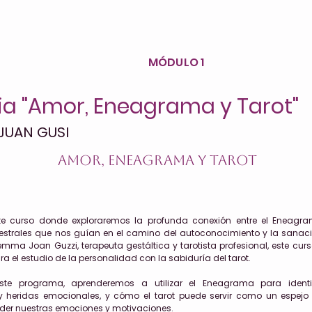
MÓDULO 1
a "Amor, Eneagrama y Tarot"
JUAN GUSI
Amor, Eneagrama y Tarot
te curso donde exploraremos la profunda conexión entre el Eneagra
strales que nos guían en el camino del autoconocimiento y la sanació
mma Joan Guzzi, terapeuta gestáltica y tarotista profesional, este curs
ra el estudio de la personalidad con la sabiduría del tarot.
ste programa, aprenderemos a utilizar el Eneagrama para identi
 heridas emocionales, y cómo el tarot puede servir como un espej
er nuestras emociones y motivaciones.