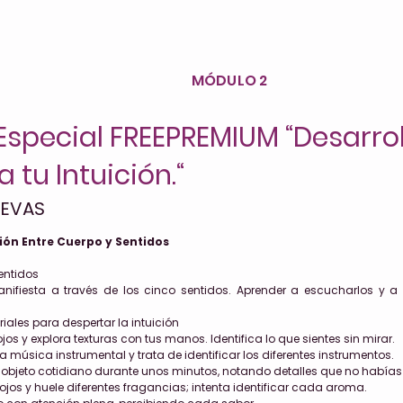
MÓDULO 2
Especial FREEPREMIUM “Desarrol
 tu Intuición.“
UEVAS
ión Entre Cuerpo y Sentidos
sentidos
anifiesta a través de los cinco sentidos. Aprender a escucharlos y a 
iales para despertar la intuición
ojos y explora texturas con tus manos. Identifica lo que sientes sin mirar.
música instrumental y trata de identificar los diferentes instrumentos.
objeto cotidiano durante unos minutos, notando detalles que no habías 
 ojos y huele diferentes fragancias; intenta identificar cada aroma.