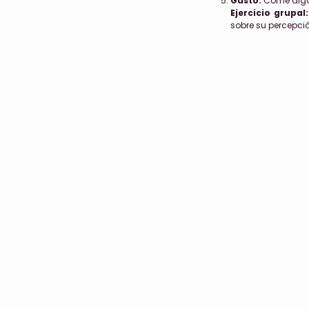
Gusto:
Come algo 
Ejercicio grupal:
sobre su percepci