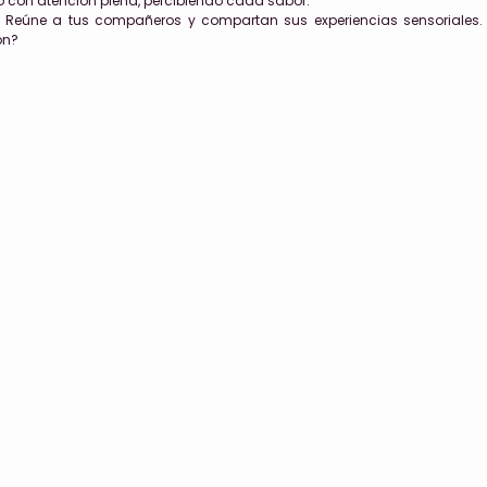
con atención plena, percibiendo cada sabor.
Reúne a tus compañeros y compartan sus experiencias sensoriales.
ón?