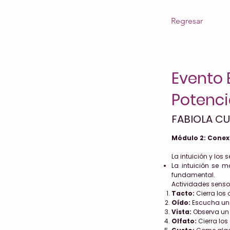
Regresar
Evento 
Potencia
FABIOLA C
Módulo 2: Conex
La intuición y los 
La intuición se m
fundamental.
Actividades sensor
Tacto:
Cierra los 
Oído:
Escucha una 
Vista:
Observa un 
Olfato:
Cierra los