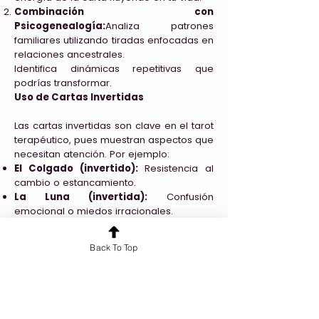
Combinación con
Psicogenealogía:
Analiza patrones
familiares utilizando tiradas enfocadas en
relaciones ancestrales.
Identifica dinámicas repetitivas que
podrías transformar.
Uso de Cartas Invertidas
Las cartas invertidas son clave en el tarot
terapéutico, pues muestran aspectos que
necesitan atención. Por ejemplo:
El Colgado (invertido):
Resistencia al
cambio o estancamiento.
La Luna (invertida):
Confusión
emocional o miedos irracionales.
El Mago (invertido):
Falta de confianza
en uno mismo.
Back To Top
Aprender a interpretar estas energías
desde una perspectiva constructiva es
esencial.
Ética y Responsabilidad del Tarotista