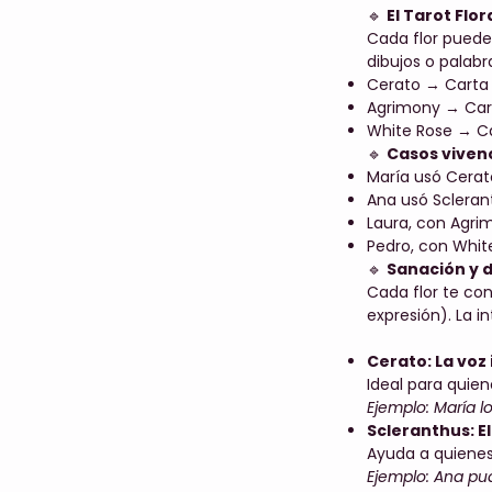
🔹
El Tarot Flor
Cada flor puede
dibujos o palabr
Cerato → Carta d
Agrimony → Cart
White Rose → Ca
🔹
Casos vivenc
María usó Cerato
Ana usó Sclerant
Laura, con Agrim
Pedro, con White
🔹
Sanación y 
Cada flor te co
expresión). La i
Cerato: La voz 
Ideal para quie
Ejemplo: María l
Scleranthus: El
Ayuda a quienes
Ejemplo: Ana pud