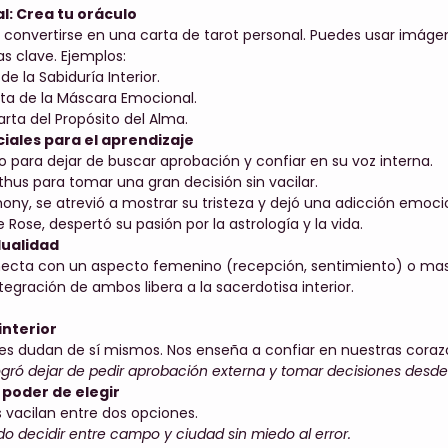
al: Crea tu oráculo
 convertirse en una carta de tarot personal. Puedes usar imáge
as clave. Ejemplos:
e la Sabiduría Interior.
a de la Máscara Emocional.
rta del Propósito del Alma.
iales para el aprendizaje
 para dejar de buscar aprobación y confiar en su voz interna.
hus para tomar una gran decisión sin vacilar.
ony, se atrevió a mostrar su tristeza y dejó una adicción emoci
 Rose, despertó su pasión por la astrología y la vida.
dualidad
necta con un aspecto femenino (recepción, sentimiento) o mas
ntegración de ambos libera a la sacerdotisa interior.
interior
nes dudan de sí mismos. Nos enseña a confiar en nuestras cora
ogró dejar de pedir aprobación externa y tomar decisiones desde 
 poder de elegir
 vacilan entre dos opciones.
o decidir entre campo y ciudad sin miedo al error.