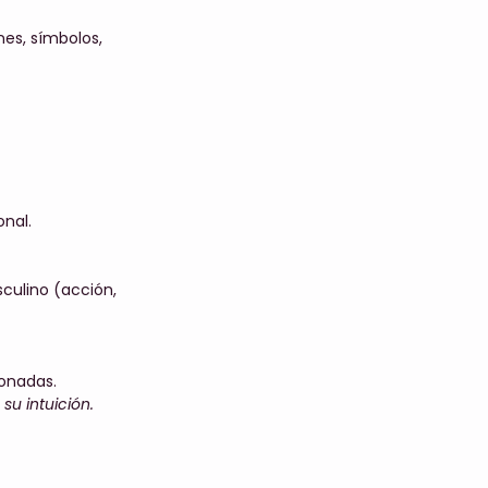
nes, símbolos,
onal.
culino (acción,
zonadas.
su intuición.