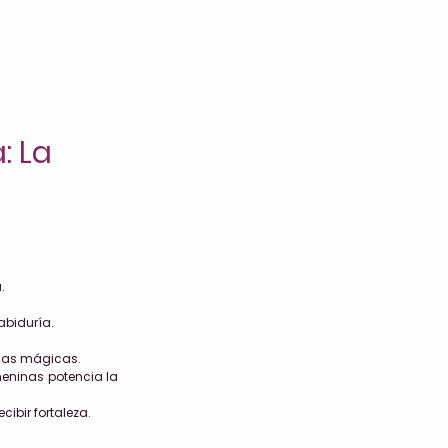
: La
.
abiduría.
cias mágicas.
eninas potencia la
ibir fortaleza.