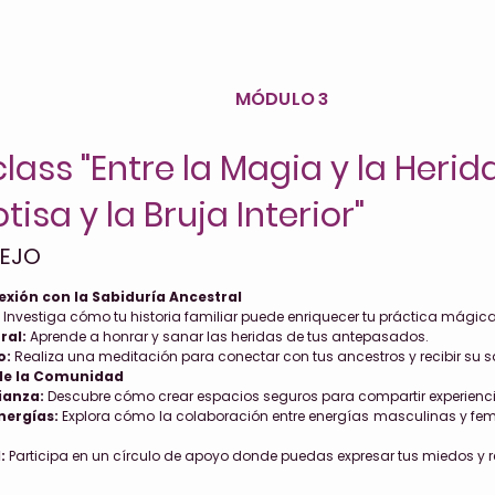
MÓDULO 3
lass "Entre la Magia y la Herida
isa y la Bruja Interior"
LEJO
xión con la Sabiduría Ancestral
Investiga cómo tu historia familiar puede enriquecer tu práctica mágica
ral:
Aprende a honrar y sanar las heridas de tus antepasados.
o:
Realiza una meditación para conectar con tus ancestros y recibir su s
de la Comunidad
ianza:
Descubre cómo crear espacios seguros para compartir experien
nergías:
Explora cómo la colaboración entre energías masculinas y fem
:
Participa en un círculo de apoyo donde puedas expresar tus miedos y rec