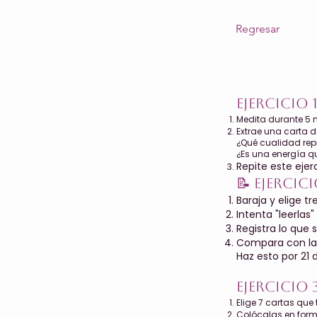
Regresar
Ejercicio 
Medita durante 5 m
Extrae una carta de
¿Qué cualidad repr
¿Es una energía q
Repite este ejer
📝 Ejerci
Baraja y elige tr
Intenta "leerlas
Registra lo que s
Compara con las
Haz esto por 21 d
Ejercicio 
Elige 7 cartas que 
Colócalas en forma