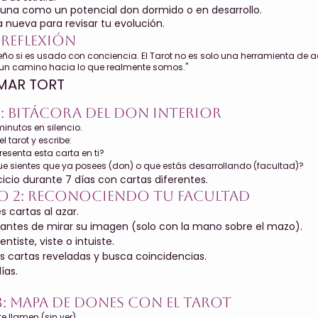
 una como un potencial don dormido o en desarrollo.
 nueva para revisar tu evolución.
y Reflexión
o si es usado con conciencia. El Tarot no es solo una herramienta de a
 un camino hacia lo que realmente somos."
MAR TORT
1: Bitácora del Don Interior
inutos en silencio.
l tarot y escribe:
esenta esta carta en ti?
ue sientes que ya posees (don) o que estás desarrollando (facultad)?
cicio durante 7 días con cartas diferentes.
cio 2: Reconociendo tu Facultad
es cartas al azar.
" antes de mirar su imagen (solo con la mano sobre el mazo).
entiste, viste o intuiste.
 cartas reveladas y busca coincidencias.
ías.
3: Mapa de Dones con el Tarot
te llamen (sin ver).