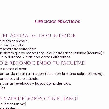
EJERCICIOS PRÁCTICOS
1: Bitácora del Don Interior
inutos en silencio.
l tarot y escribe:
esenta esta carta en ti?
ue sientes que ya posees (don) o que estás desarrollando (facultad)?
cicio durante 7 días con cartas diferentes.
cio 2: Reconociendo tu Facultad
es cartas al azar.
" antes de mirar su imagen (solo con la mano sobre el mazo).
entiste, viste o intuiste.
 cartas reveladas y busca coincidencias.
ías.
3: Mapa de Dones con el Tarot
te llamen (sin ver).
 de estrella.