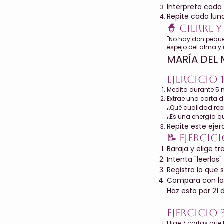
Interpreta cada
Repite cada luna
🧙 Cierre 
"No hay don pequeñ
espejo del alma y
MARÍA DEL 
Ejercicio 
Medita durante 5 m
Extrae una carta de
¿Qué cualidad repr
¿Es una energía q
Repite este ejer
📝 Ejerci
Baraja y elige tr
Intenta "leerlas
Registra lo que s
Compara con las
Haz esto por 21 d
Ejercicio 
Elige 7 cartas que 