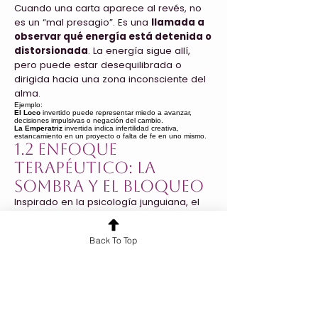
Cuando una carta aparece al revés, no
es un “mal presagio”. Es una
llamada a
observar qué energía está detenida o
distorsionada
. La energía sigue allí,
pero puede estar desequilibrada o
dirigida hacia una zona inconsciente del
alma.
Ejemplo:
El Loco
invertido puede representar miedo a avanzar,
decisiones impulsivas o negación del cambio.
La Emperatriz
invertida indica infertilidad creativa,
estancamiento en un proyecto o falta de fe en uno mismo.
1.2 Enfoque
terapéutico: la
sombra y el bloqueo
Inspirado en la psicología junguiana, el
tarot permite
integrar la sombra
. Las
cartas invertidas simbolizan esas partes
Back To Top
no expresadas, ocultas o reprimidas que
requieren atención.
“El tarot de Marsella limpia muy bien los patrones
inconscientes.”
1.3 Simetría y diseño:
¿están hechas para