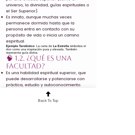
universo, la divinidad, guías espirituales o
el Ser Superior).
Es innato, aunque muchas veces
permanece dormido hasta que la
persona entra en contacto con su
propósito de vida o inicia un camino
espiritual.
Ejemplo Tarotístico
: La carta de
La Estrella
simboliza el
don como una inspiración pura y elevada. También
representa guía divina.
🧠 1.2. ¿Qué es una
Facultad?
Es una habilidad espiritual superior, que
puede desarrollarse y potenciarse con
práctica, estudio y autoconocimiento.
A diferencia del don, la facultad puede
adquirirse, entrenarse y fortalecerse,
Back To Top
como ocurre con la intuición o la
percepción energética.
Ejemplo Tarotístico
: La carta de
El Mago
representa la
facultad: conocimiento, canalización, acción consciente.
🌐 1.3. Clasificación
General