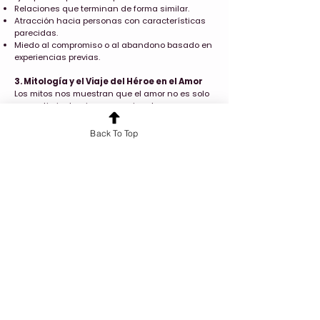
Relaciones que terminan de forma similar.
Atracción hacia personas con características
parecidas.
Miedo al compromiso o al abandono basado en
experiencias previas.
3. Mitología y el Viaje del Héroe en el Amor
Los mitos nos muestran que el amor no es solo
un sentimiento, sino un camino de
transformación personal. Un ejemplo claro es el
mito de
Hades y Perséfone
, que simboliza
Back To Top
cómo algunos amores nos llevan a la
oscuridad para encontrar nuestra verdadera
esencia.
🔥
Claves del mito y su relación con
nuestras experiencias amorosas:
El descenso al inframundo:
Cuando una
relación nos confronta con nuestros miedos y
sombras.
La transformación:
Aprender a equilibrar la
luz y la oscuridad en el amor.
El regreso:
Volver a nosotros mismos con una
nueva perspectiva y crecimiento interior.
Conclusión del Módulo
Las relaciones son caminos de aprendizaje que