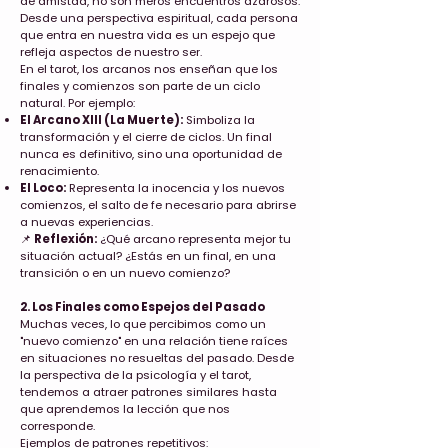
de amistad, no son meros encuentros azarosos.
Desde una perspectiva espiritual, cada persona
que entra en nuestra vida es un espejo que
refleja aspectos de nuestro ser.
En el tarot, los arcanos nos enseñan que los
finales y comienzos son parte de un ciclo
natural. Por ejemplo:
El Arcano XIII (La Muerte):
Simboliza la
transformación y el cierre de ciclos. Un final
nunca es definitivo, sino una oportunidad de
renacimiento.
El Loco:
Representa la inocencia y los nuevos
comienzos, el salto de fe necesario para abrirse
a nuevas experiencias.
📌
Reflexión:
¿Qué arcano representa mejor tu
situación actual? ¿Estás en un final, en una
transición o en un nuevo comienzo?
2. Los Finales como Espejos del Pasado
Muchas veces, lo que percibimos como un
"nuevo comienzo" en una relación tiene raíces
en situaciones no resueltas del pasado. Desde
la perspectiva de la psicología y el tarot,
tendemos a atraer patrones similares hasta
que aprendemos la lección que nos
corresponde.
Ejemplos de patrones repetitivos: