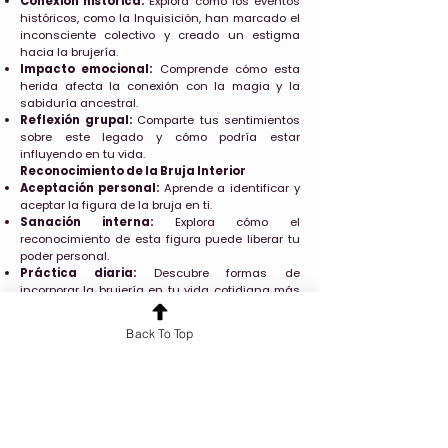
Conexión histórica:
Explora cómo los eventos
históricos, como la Inquisición, han marcado el
inconsciente colectivo y creado un estigma
hacia la brujería.
Impacto emocional:
Comprende cómo esta
herida afecta la conexión con la magia y la
sabiduría ancestral.
Reflexión grupal:
Comparte tus sentimientos
sobre este legado y cómo podría estar
influyendo en tu vida.
Reconocimiento de la Bruja Interior
Aceptación personal:
Aprende a identificar y
aceptar la figura de la bruja en ti.
Sanación interna:
Explora cómo el
reconocimiento de esta figura puede liberar tu
poder personal.
Práctica diaria:
Descubre formas de
incorporar la brujería en tu vida cotidiana más
allá de los rituales.
Back To Top