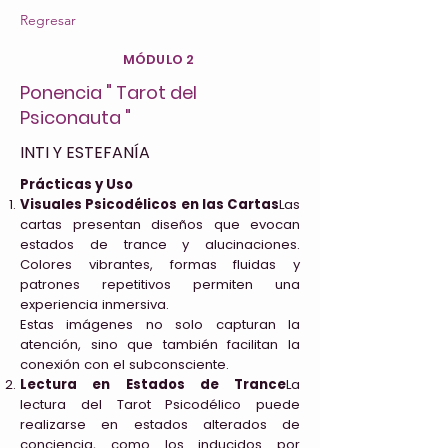
Regresar
MÓDULO 2
Ponencia " Tarot del
Psiconauta "
INTI Y ESTEFANÍA
Prácticas y Uso
Visuales Psicodélicos en las Cartas
Las
cartas presentan diseños que evocan
estados de trance y alucinaciones.
Colores vibrantes, formas fluidas y
patrones repetitivos permiten una
experiencia inmersiva.
Estas imágenes no solo capturan la
atención, sino que también facilitan la
conexión con el subconsciente.
Lectura en Estados de Trance
La
lectura del Tarot Psicodélico puede
realizarse en estados alterados de
conciencia, como los inducidos por