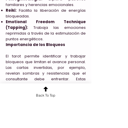
familiares y herencias emocionales.
Reiki:
Facilita la liberación de energías
bloqueadas.
Emotional Freedom Technique
(Tapping):
Trabaja las emociones
reprimidas a través de la estimulación de
puntos energéticos.
Importancia de los Bloqueos
El tarot permite identificar y trabajar
bloqueos que limitan el avance personal.
Las cartas invertidas, por ejemplo,
revelan sombras y resistencias que el
consultante debe enfrentar. Estas
señalan:
Miedos no resueltos.
Back To Top
Creencias limitantes.
Heridas emocionales profundas.
Es crucial recordar que los problemas
físicos deben ser tratados por médicos
especializados y no por tarotistas.
Técnicas Prácticas