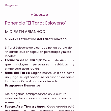
Regresar
MÓDULO 2
Ponencia "El Tarot Esloveno"
MIDIRATH ARIANHOD
Módulo 2
Estructura del Tarot Esloveno
El Tarot Esloveno se distingue por su baraja de
44 cartas que encapsulan personajes y mitos
locales:
Formato de la Baraja:
Consta de 44 cartas
que incluyen personajes históricos y
simbología de la región.
Usos del Tarot:
Originalmente utilizado como
un juego, su aplicación se ha expandido hacia
la adivinación y el autoconocimiento.
Dragones y Elementos
Los dragones, omnipresentes en la cultura
eslovena, tienen una conexión directa con los
elementos:
Fuego, Aire, Tierra y Agua:
Cada dragón está
asociado a un elemento, ofreciendo