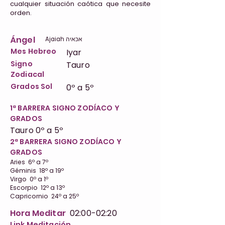
cualquier situación caótica que necesite
orden.
Ángel
Ajaiah אכאיה
Mes Hebreo
Iyar
Signo
Tauro
Zodiacal
Grados Sol
0º a 5º
1ª BARRERA SIGNO ZODÍACO Y
GRADOS
Tauro 0º a 5º
2ª BARRERA SIGNO ZODÍACO Y
GRADOS
Aries 6º a 7º
Géminis 18º a 19º
Virgo 0º a 1º
Escorpio 12º a 13º
Capricornio 24º a 25º
Hora Meditar
02:00-02:20
Link Meditación