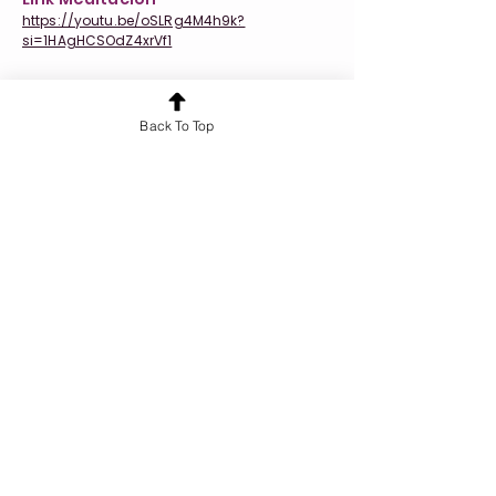
https://youtu.be/oSLRg4M4h9k?
si=1HAgHCSOdZ4xrVf1
Anterior
Siguiente
Back To Top
¿Quieres conocer más sobre nuestros
servicios?
¡Hablemos!
Cursos y Formaciones
Tarot 360
Recursos
Workbook Árbol de la Vida Sefirot
Calendario Cuántico