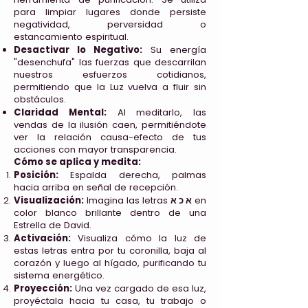
para limpiar lugares donde persiste
negatividad, perversidad o
estancamiento espiritual.
Desactivar lo Negativo:
Su energía
"desenchufa" las fuerzas que descarrilan
nuestros esfuerzos cotidianos,
permitiendo que la Luz vuelva a fluir sin
obstáculos.
Claridad Mental:
Al meditarlo, las
vendas de la ilusión caen, permitiéndote
ver la relación causa-efecto de tus
acciones con mayor transparencia.
Cómo se aplica y medita:
Posición:
Espalda derecha, palmas
hacia arriba en señal de recepción.
Visualización:
Imagina las letras
א כ א
en
color blanco brillante dentro de una
Estrella de David.
Activación:
Visualiza cómo la luz de
estas letras entra por tu coronilla, baja al
corazón y luego al hígado, purificando tu
sistema energético.
Proyección:
Una vez cargado de esa luz,
proyéctala hacia tu casa, tu trabajo o