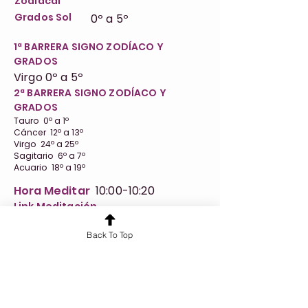
Zodiacal
Grados Sol
0º a 5º
1ª BARRERA SIGNO ZODÍACO Y
GRADOS
Virgo 0º a 5º
2ª BARRERA SIGNO ZODÍACO Y
GRADOS
Tauro 0º a 1º
Cáncer 12º a 13º
Virgo 24º a 25º
Sagitario 6º a 7º
Acuario 18º a 19º
Hora Meditar
10:00-10:20
Link Meditación
https://www.youtube.com/watch?
v=WnbcpD8bLmE&list=PLfAQPnNYMe0B6EtbD
Back To Top
9UptUwm0kDLt4By_&index=31
Anterior
Siguiente