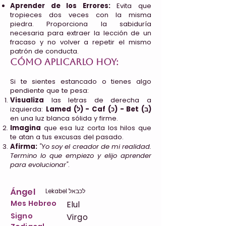
Aprender de los Errores:
Evita que
tropieces dos veces con la misma
piedra. Proporciona la sabiduría
necesaria para extraer la lección de un
fracaso y no volver a repetir el mismo
patrón de conducta.
Cómo aplicarlo hoy:
Si te sientes estancado o tienes algo
pendiente que te pesa:
Visualiza
las letras de derecha a
izquierda:
Lamed (ל) - Caf (כ) - Bet (ב)
en una luz blanca sólida y firme.
Imagina
que esa luz corta los hilos que
te atan a tus excusas del pasado.
Afirma:
"Yo soy el creador de mi realidad.
Termino lo que empiezo y elijo aprender
para evolucionar"
.
Ángel
Lekabel לכבאל
Mes Hebreo
Elul
Signo
Virgo