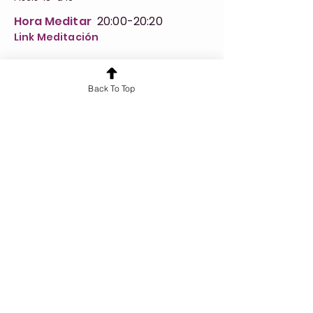
Hora Meditar
20:00-20:20
Link Meditación
Back To Top
Anterior
Siguiente
¿Quieres conocer más sobre nuestros
servicios?
¡Hablemos!
Cursos y Formaciones
Tarot 360
Recursos
Workbook Árbol de la Vida Sefirot