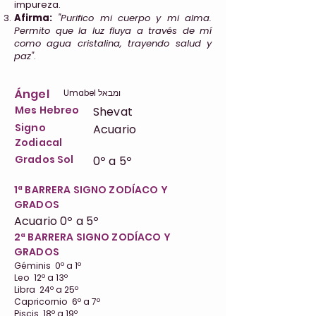
impureza.
Afirma:
"Purifico mi cuerpo y mi alma.
Permito que la luz fluya a través de mí
como agua cristalina, trayendo salud y
paz"
.
Ángel
Umabel ומבאל
Mes Hebreo
Shevat
Signo
Acuario
Zodiacal
Grados Sol
0º a 5º
1ª BARRERA SIGNO ZODÍACO Y
GRADOS
Acuario 0º a 5º
2ª BARRERA SIGNO ZODÍACO Y
GRADOS
Géminis 0º a 1º
Leo 12º a 13º
Libra 24º a 25º
Capricornio 6º a 7º
Piscis 18º a 19º