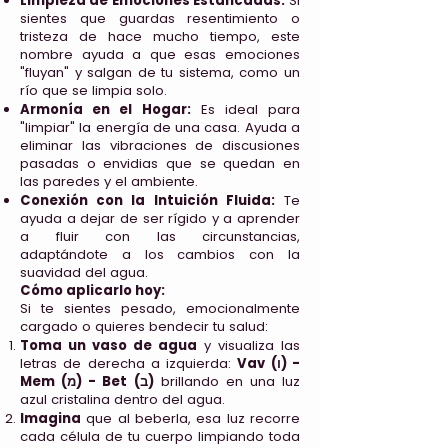
Limpieza de Emociones Estancadas:
Si
sientes que guardas resentimiento o
tristeza de hace mucho tiempo, este
nombre ayuda a que esas emociones
"fluyan" y salgan de tu sistema, como un
río que se limpia solo.
Armonía en el Hogar:
Es ideal para
"limpiar" la energía de una casa. Ayuda a
eliminar las vibraciones de discusiones
pasadas o envidias que se quedan en
las paredes y el ambiente.
Conexión con la Intuición Fluida:
Te
ayuda a dejar de ser rígido y a aprender
a fluir con las circunstancias,
adaptándote a los cambios con la
suavidad del agua.
Cómo aplicarlo hoy:
Si te sientes pesado, emocionalmente
cargado o quieres bendecir tu salud:
Toma un vaso de agua
y visualiza las
letras de derecha a izquierda:
Vav (ו) -
Mem (מ) - Bet (ב)
brillando en una luz
azul cristalina dentro del agua.
Imagina
que al beberla, esa luz recorre
cada célula de tu cuerpo limpiando toda