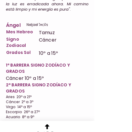
la luz es erradicada ahora. Mi camino
está limpio y mi energía es pura"
.
Ángel
Neljael נלכאל
Mes Hebreo
Tamuz
Signo
Cáncer
Zodiacal
Grados Sol
10º a 15º
1ª BARRERA SIGNO ZODÍACO Y
GRADOS
Cáncer 10º a 15º
2ª BARRERA SIGNO ZODÍACO Y
GRADOS
Aries 20º a 21º
Cáncer 2º a 3º
Virgo 14º a 15º
Escorpio 26º a 27º
Acuario 8º a 9º
Hora Meditar
06:40-07:00