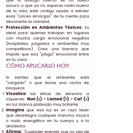
que tu diálogo interno se ha vuelto
oscuro o que ya no esperas nada bueno
de la vida, este código ayuda a extraer
esas "raíces amargas" de tu mente para
devolverte la claridad.
Protección en Ambientes Tóxicos:
Es
ideal para quienes trabajan en lugares
con mucha carga emocional negativa
(hospitales, juzgados o ambientes muy
competitivos). Crea una barrera que
impide que esa "plaga" emocional entre
en tu casa.
Cómo aplicarlo hoy:
Si sientes que el ambiente está
"cargado" o que llevas una racha de
bloqueos:
Visualiza
las letras de derecha a
izquierda:
Nun (נ) - Lamed (ל) - Caf (כ)
en luz blanca plateada muy brillante.
Imagina
que esa luz es un rayo láser
que desintegra cualquier mancha oscura
o nudo energético en tu cuerpo y a tu
alrededor.
Afirma:
"Cualquier energía que no sea de