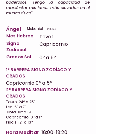
poderosos. Tengo la capacidad de
manifestar mis ideas más elevadas en el
mundo físico"
.
Ángel
Mebahiah מבהיה
Mes Hebreo
Tevet
Signo
Capricornio
Zodiacal
Grados Sol
0º a 5º
1ª BARRERA SIGNO ZODÍACO Y
GRADOS
Capricornio 0º a 5º
2ª BARRERA SIGNO ZODÍACO Y
GRADOS
Tauro 24º a 25º
Leo 6º a 7º
Libra 18º a 19º
Capricornio 0º a 1º
Piscis 12º a 13º
Hora Meditar
18:00-18:20