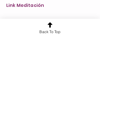
Link Meditación
Anterior
Siguiente
Back To Top
¿Quieres conocer más sobre nuestros
servicios?
¡Hablemos!
Cursos y Formaciones
Tarot 360
Recursos
Workbook Árbol de la Vida Sefirot
Calendario Cuántico
Diario de Gratitud
Guía Básica de Interpretación de Cartas