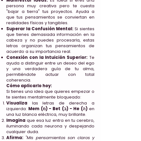
Manifestar Ideas:
Es ideal si eres una
persona muy creativa pero te cuesta
"bajar a tierra" tus proyectos. Ayuda a
que tus pensamientos se conviertan en
realidades físicas y tangibles.
Superar la Confusión Mental:
Si sientes
que tienes demasiada información en la
cabeza y no puedes procesarla, estas
letras organizan tus pensamientos de
acuerdo a su importancia real.
Conexión con la Intuición Superior:
Te
ayuda a distinguir entre un deseo del ego
y una verdadera guía de tu alma,
permitiéndote actuar con total
coherencia.
Cómo aplicarlo hoy:
Si tienes una idea que quieres empezar o
te sientes mentalmente bloqueado:
Visualiza
las letras de derecha a
izquierda:
Mem (מ) - Bet (ב) - He (ה)
en
una luz blanca eléctrica, muy brillante.
Imagina
que esa luz entra en tu cerebro,
iluminando cada neurona y despejando
cualquier duda.
Afirma:
"Mis pensamientos son claros y