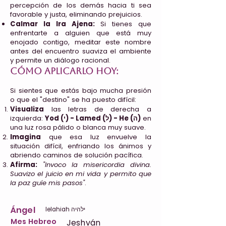
percepción de los demás hacia ti sea
favorable y justa, eliminando prejuicios.
Calmar la Ira Ajena:
Si tienes que
enfrentarte a alguien que está muy
enojado contigo, meditar este nombre
antes del encuentro suaviza el ambiente
y permite un diálogo racional.
Cómo aplicarlo hoy:
Si sientes que estás bajo mucha presión
o que el "destino" se ha puesto difícil:
Visualiza
las letras de derecha a
izquierda:
Yod (י) - Lamed (ל) - He (ה)
en
una luz rosa pálido o blanca muy suave.
Imagina
que esa luz envuelve la
situación difícil, enfriando los ánimos y
abriendo caminos de solución pacífica.
Afirma:
"Invoco la misericordia divina.
Suavizo el juicio en mi vida y permito que
la paz guíe mis pasos"
.
Ángel
Ielahiah ילהיה
Mes Hebreo
Jeshván