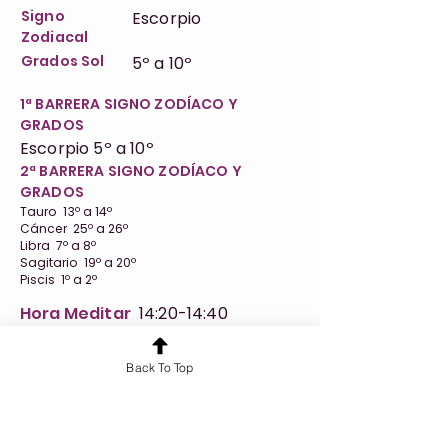
Signo
Escorpio
Zodiacal
Grados Sol
5º a 10º
1ª BARRERA SIGNO ZODÍACO Y
GRADOS
Escorpio 5º a 10º
2ª BARRERA SIGNO ZODÍACO Y
GRADOS
Tauro 13º a 14º
Cáncer 25º a 26º
Libra 7º a 8º
Sagitario 19º a 20º
Piscis 1º a 2º
Hora Meditar
14:20-14:40
Link Meditación
https://www.youtube.com/watch?
Back To Top
v=WnbcpD8bLmE&list=PLfAQPnNYMe0B6EtbD
9UptUwm0kDLt4By_&index=44