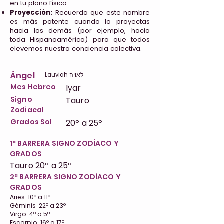
en tu plano físico.
Proyección:
Recuerda que este nombre
es más potente cuando lo proyectas
hacia los demás (por ejemplo, hacia
toda Hispanoamérica) para que todos
elevemos nuestra conciencia colectiva.
Ángel
Lauviah לאויה
Mes Hebreo
Iyar
Signo
Tauro
Zodiacal
Grados Sol
20º a 25º
1ª BARRERA SIGNO ZODÍACO Y
GRADOS
Tauro 20º a 25º
2ª BARRERA SIGNO ZODÍACO Y
GRADOS
Aries 10º a 11º
Géminis 22º a 23º
Virgo 4º a 5º
Escorpio 16º a 17º