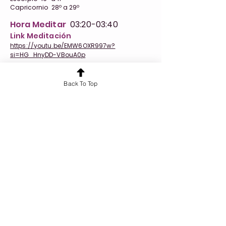
Capricornio 28º a 29º
Hora Meditar
03:20-03:40
Link Meditación
https://youtu.be/EMW6OXR997w?
si=HG_HnyDD-VBouA0p
Back To Top
Anterior
Siguiente
¿Quieres conocer más sobre nuestros
servicios?
¡Hablemos!
Cursos y Formaciones