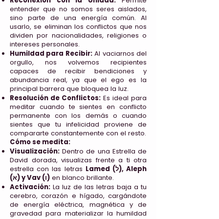
Reconexión con la Unidad:
Permite
entender que no somos seres aislados,
sino parte de una energía común. Al
usarlo, se eliminan los conflictos que nos
dividen por nacionalidades, religiones o
intereses personales.
Humildad para Recibir:
Al vaciarnos del
orgullo, nos volvemos recipientes
capaces de recibir bendiciones y
abundancia real, ya que el ego es la
principal barrera que bloquea la luz.
Resolución de Conflictos:
Es ideal para
meditar cuando te sientes en conflicto
permanente con los demás o cuando
sientes que tu infelicidad proviene de
compararte constantemente con el resto.
Cómo se medita:
Visualización:
Dentro de una Estrella de
David dorada, visualizas frente a ti otra
estrella con las letras
Lamed (ל), Aleph
(א) y Vav (ו)
en blanco brillante.
Activación:
La luz de las letras baja a tu
cerebro, corazón e hígado, cargándote
de energía eléctrica, magnética y de
gravedad para materializar la humildad