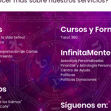
cer más sobre nuestros servicios?
s
Cursos y For
la Vida Sefirot
Tarot 360
ico
InfinitaMent
terpretación de Cartas
omiento
Asesorías Personalizadas
s
Finanzas y Astrología Person
Centro de Ayuda
Políticas
Políticas Donaciones
os
e
e los Salmos"
Síguenos en:
 Café"