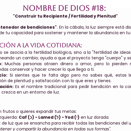
Nombre de Dios #18:
"Construir tu Recipiente / Fertilidad y Plenitud"
tenedor de bendiciones"
. En la cábala, la luz siempre está 
nde tu capacidad para sostener y mantener la abundancia en tu 
ción a la vida cotidiana:
o se asocia a la fertilidad biológica, sino a la "fertilidad de ide
laneando un cambio; ayuda a que el proyecto tenga "cuerpo" y se
:
Muchas personas atraen dinero o amor, pero lo pierden r
edas conservar y hacer crecer lo que llega a ti.
cío:
Si sientes que te falta algo pero no sabes qué, estas l
n de plenitud y satisfacción con lo que eres y tienes.
ación:
Es el nombre tradicional para pedir bendición en la c
crezca en un entorno de luz.
n frutos o quieres expandir tus metas:
izquierda:
Caf (כ) - Lamed (ל) - Yod (י)
en luz dorada.
 de luz que se ensancha para recibir todas las bendiciones del u
 sostener y compartir la abundancia en todas sus formas"
.