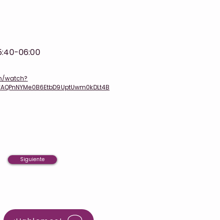
5:40-06:00
m/watch?
fAQPnNYMe0B6EtbD9UptUwm0kDLt4B
Siguiente