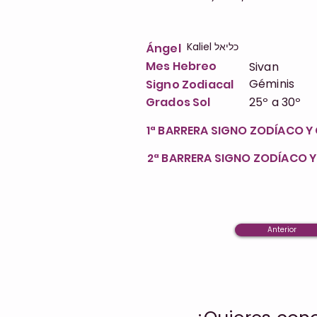
Kaliel כליאל
Ángel
Mes Hebreo
Sivan
Géminis
Signo Zodiacal
Grados Sol
25º a 30º
1ª BARRERA SIGNO ZODÍACO 
2ª BARRERA SIGNO ZODÍACO 
Anterior