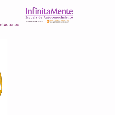
Hacemos parte de la
ntáctanos
F