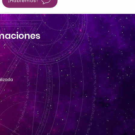
¡Hablemos!
maciones
e
alizada