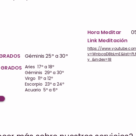
Hora Meditar
0
Link Meditación
https://www.youtube.co
v=WnbcpD8bLmE&list=PL
Y GRADOS
Géminis 25º a 30º
y_&index=18
Aries 17º a 18º
Y GRADOS
Géminis 29º a 30º
Virgo 11º a 12º
Escorpio 23º a 24º
Acuario 5º a 6º