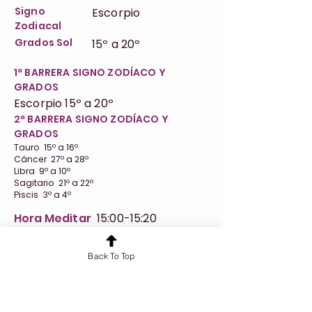
Signo
Escorpio
Zodiacal
Grados Sol
15º a 20º
1ª BARRERA SIGNO ZODÍACO Y
GRADOS
Escorpio 15º a 20º
2ª BARRERA SIGNO ZODÍACO Y
GRADOS
Tauro 15º a 16º
Cáncer 27º a 28º
Libra 9º a 10º
Sagitario 21º a 22º
Piscis 3º a 4º
Hora Meditar
15:00-15:20
Link Meditación
https://www.youtube.com/watch?
Back To Top
v=WnbcpD8bLmE&list=PLfAQPnNYMe0B6EtbD
9UptUwm0kDLt4By_&index=46