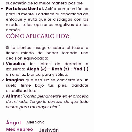
sucederán
de la mejor manera posible.
Fortaleza Mental:
Actúa como un tónico
para la mente. Fortalece tu capacidad de
enfoque y evita que te distraigas con los
miedos o las opiniones negativas de los
demás.
Cómo aplicarlo hoy:
Si te sientes inseguro sobre el futuro o
tienes miedo de haber tomado una
decisión equivocada:
Visualiza
las letras de derecha a
izquierda:
Aleph (א) - Resh (ר) - Yod (י)
en una luz blanca pura y sólida.
Imagina
que esa luz se convierte en un
suelo firme bajo tus pies, dándote
estabilidad total.
Afirma:
"Confío plenamente en el proceso
de mi vida. Tengo la certeza de que todo
ocurre para mi mayor bien"
.
Ángel
Ariel אריאל
Mes Hebreo
Jeshván