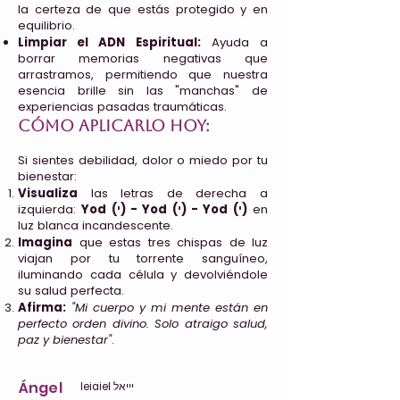
la certeza de que estás protegido y en
equilibrio.
Limpiar el ADN Espiritual:
Ayuda a
borrar memorias negativas que
arrastramos, permitiendo que nuestra
esencia brille sin las "manchas" de
experiencias pasadas traumáticas.
Cómo aplicarlo hoy:
Si sientes debilidad, dolor o miedo por tu
bienestar:
Visualiza
las letras de derecha a
izquierda:
Yod (י) - Yod (י) - Yod (י)
en
luz blanca incandescente.
Imagina
que estas tres chispas de luz
viajan por tu torrente sanguíneo,
iluminando cada célula y devolviéndole
su salud perfecta.
Afirma:
"Mi cuerpo y mi mente están en
perfecto orden divino. Solo atraigo salud,
paz y bienestar"
.
Ángel
Ieiaiel יייאל