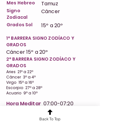
Mes Hebreo
Tamuz
Signo
Cáncer
Zodiacal
Grados Sol
15º a 20º
1ª BARRERA SIGNO ZODÍACO Y
GRADOS
Cáncer 15º a 20º
2ª BARRERA SIGNO ZODÍACO Y
GRADOS
Aries 21º a 22º
Cáncer 3º a 4º
Virgo 15º a 16º
Escorpio 27º a 28º
Acuario 9º a 10º
Hora Meditar
07:00-07:20
Link Meditación
https://www.youtube.com/watch?
Back To Top
v=WnbcpD8bLmE&list=PLfAQPnNYMe0B6EtbD
9UptUwm0kDLt4By_&index=22