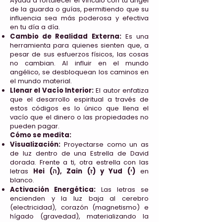
Ayuda a fortalecer el vínculo con tu ángel
de la guarda o guías, permitiendo que su
influencia sea más poderosa y efectiva
en tu día a día.
Cambio de Realidad Externa:
Es una
herramienta para quienes sienten que, a
pesar de sus esfuerzos físicos, las cosas
no cambian. Al influir en el mundo
angélico, se desbloquean los caminos en
el mundo material.
Llenar el Vacío Interior:
El autor enfatiza
que el desarrollo espiritual a través de
estos códigos es lo único que llena el
vacío que el dinero o las propiedades no
pueden pagar.
Cómo se medita:
Visualización:
Proyectarse como un as
de luz dentro de una Estrella de David
dorada. Frente a ti, otra estrella con las
letras
Hei (ה), Zain (ז) y Yud (י)
en
blanco.
Activación Energética:
Las letras se
encienden y la luz baja al cerebro
(electricidad), corazón (magnetismo) e
hígado (gravedad), materializando la