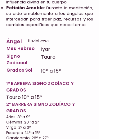
influencia divina en tu cuerpo.
Petición Amable:
Durante la meditación,
se pide amablemente a los ángeles que
intercedan para traer paz, recursos y los
cambios específicos que necesitamos.
Ángel
Haziel הזיאל
Mes Hebreo
Iyar
Signo
Tauro
Zodiacal
Grados Sol
10º a 15º
1ª BARRERA SIGNO ZODÍACO Y
GRADOS
Tauro 10º a 15º
2ª BARRERA SIGNO ZODÍACO Y
GRADOS
Aries 8º a 9º
Géminis 20º a 21º
Virgo 2º a 3º
Escorpio 14º a 15º
Capricornio 26º a 27º