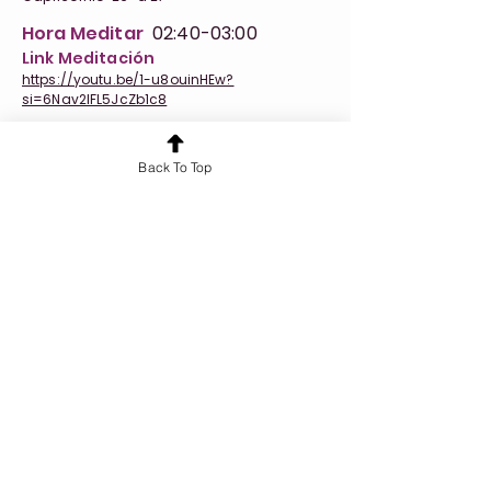
Hora Meditar
02:40-03:00
Link Meditación
https://youtu.be/1-u8ouinHEw?
si=6Nav2IFL5JcZb1c8
Back To Top
Anterior
Siguiente
¿Quieres conocer más sobre nuestros
servicios?
¡Hablemos!
Cursos y Formaciones
Tarot 360