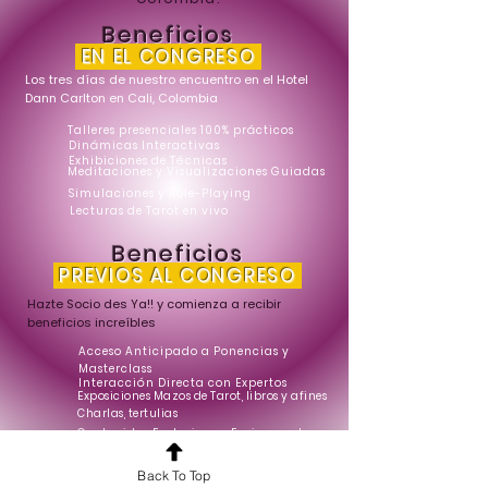
Beneficios
EN EL CONGRESO
Los tres días de nuestro encuentro en el Hotel
Dann Carlton en Cali, Colombia
Talleres presenciales 100% prácticos
Dinámicas Interactivas
Exhibiciones de Técnicas
Meditaciones y Visualizaciones Guiadas
Simulaciones y Role-Playing
Lecturas de Tarot en vivo
Beneficios
PREVIOS AL CONGRESO
Hazte Socio des Ya!! y comienza a recibir
beneficios increíbles
Acceso Anticipado a Ponencias y
Masterclass
Interacción Directa con Expertos
Exposiciones Mazos de Tarot, libros y afines
Charlas, tertulias
Contenidos Exclusivos y Enriquecedores
Back To Top