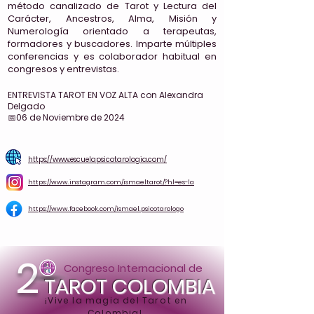
método canalizado de Tarot y Lectura del
Carácter, Ancestros, Alma, Misión y
Numerología orientado a terapeutas,
formadores y buscadores. Imparte múltiples
conferencias y es colaborador habitual en
congresos y entrevistas.
ENTREVISTA TAROT EN VOZ ALTA con Alexandra
Delgado
📅06 de Noviembre de 2024
https://www.escuelapsicotarologia.com/
https://www.instagram.com/ismaeltarot/?hl=es-la
https://www.facebook.com/ismael.psicotarologo
2
Congreso Internacional de
TAROT COLOMBIA
¡Vive la magia del Tarot en
Colombia!