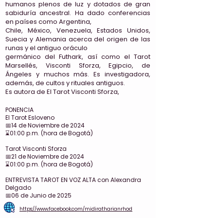
humanos plenos de luz y dotados de gran
sabiduría ancestral. Ha dado conferencias
en países como Argentina,
Chile, México, Venezuela, Estados Unidos,
Suecia y Alemania acerca del origen de las
runas y el antiguo oráculo
germánico del Futhark, así como el Tarot
Marsellés, Visconti Sforza, Egipcio, de
Ángeles y muchos más. Es investigadora,
además, de cultos y rituales antiguos.
Es autora de El Tarot Visconti Sforza,
PONENCIA
El Tarot Esloveno
📅14 de Noviembre de 2024
⌛01:00 p.m. (hora de Bogotá)
Tarot Visconti Sforza
📅21 de Noviembre de 2024
⌛01:00 p.m. (hora de Bogotá)
ENTREVISTA TAROT EN VOZ ALTA con Alexandra
Delgado
📅06 de Junio de 2025
https://www.facebook.com/midiratharianrhod