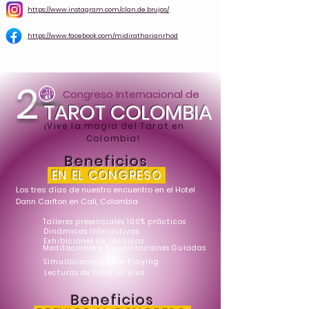
https://www.instagram.com/clan.de.brujas/
https://www.facebook.com/midiratharianrhod
2
Congreso Internacional de
TAROT COLOMBIA
¡Vive la magia del Tarot en
Colombia!
Beneficios
EN EL CONGRESO
Los tres días de nuestro encuentro en el Hotel
Dann Carlton en Cali, Colombia
Talleres presenciales 100% prácticos
Dinámicas Interactivas
Exhibiciones de Técnicas
Meditaciones y Visualizaciones Guiadas
Simulaciones y Role-Playing
Lecturas de Tarot en vivo
Beneficios