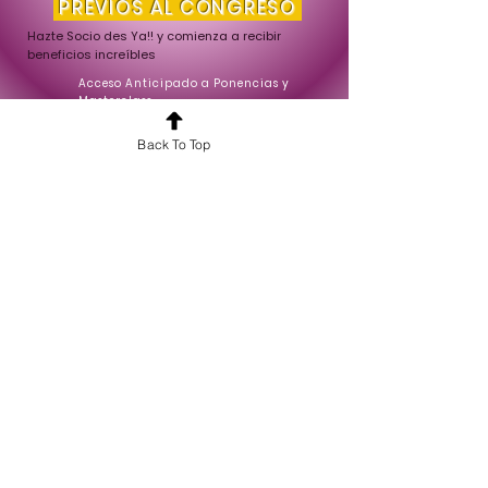
PREVIOS AL CONGRESO
Hazte Socio des Ya!! y comienza a recibir
beneficios increíbles
Acceso Anticipado a Ponencias y
Masterclass
Interacción Directa con Expertos
Exposiciones Mazos de Tarot, libros y afines
Back To Top
Charlas, tertulias
Contenidos Exclusivos y Enriquecedores
¿Quieres conocer más sobre nuestros
servicios?
¡Hablemos!
Cursos y Formaciones
Tarot 360
Recursos