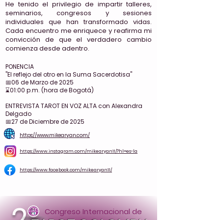
He tenido el privilegio de impartir talleres,
seminarios, congresos y sesiones
individuales que han transformado vidas.
Cada encuentro me enriquece y reafirma mi
convicción de que el verdadero cambio
comienza desde adentro.
PONENCIA
"El reflejo del otro en la Suma Sacerdotisa"
📅06 de Marzo de 2025
⌛01:00 p.m. (hora de Bogotá)
ENTREVISTA TAROT EN VOZ ALTA con Alexandra
Delgado
📅27 de Diciembre de 2025
https://www.mikearyan.com/
https://www.instagram.com/mikearyan11/?hl=es-la
https://www.facebook.com/mikearyan11/
2
Congreso Internacional de