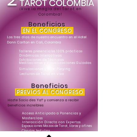
TAROT COLOMBIA
¡Vive la magia del Tarot en
Colombia!
Beneficios
EN EL CONGRESO
Los tres días de nuestro encuentro en el Hotel
Dann Carlton en Cali, Colombia
Talleres presenciales 100% prácticos
Dinámicas Interactivas
Exhibiciones de Técnicas
Meditaciones y Visualizaciones Guiadas
Simulaciones y Role-Playing
Lecturas de Tarot en vivo
Beneficios
PREVIOS AL CONGRESO
Hazte Socio des Ya!! y comienza a recibir
beneficios increíbles
Acceso Anticipado a Ponencias y
Masterclass
Interacción Directa con Expertos
Exposiciones Mazos de Tarot, libros y afines
Charlas, tertulias
Contenidos Exclusivos y Enriquecedores