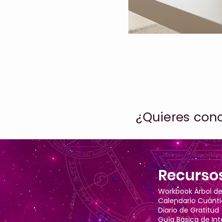
¿Quieres cono
Recurso
Workbook Árbol de 
Calendario Cuánt
Diario de Gratitud
Guía Básica de In