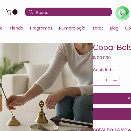
la
Tienda
Programas
Numerología
Tarot
Blog
Co
Copal Bols
Precio
$ 26.000
Cantidad
*
A
COPAL BOLSA *20 V