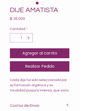
DIJE AMATISTA
Precio
$ 35.000
Cantidad
*
Agregar al carrito
Realizar Pedido
Cada dije ha sido seleccionado por 
su formación orgánica y su 
tonalidad púrpura intensa, que varía 
desde delicados lilas hasta violetas 
profundos. Al ser una piedra en 
Costos de Envío
bruto, conserva sus aristas 