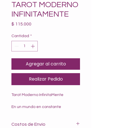
TAROT MODERNO
INFINITAMENTE
Precio
$ 115.000
Cantidad
*
Agregar al carrito
Realizar Pedido
Tarot Moderno InfinitaMente
En un mundo en constante 
evolución, donde la espiritualidad 
se encuentra en un renacimiento, el 
Costos de Envío
Tarot sigue siendo una fuente de 