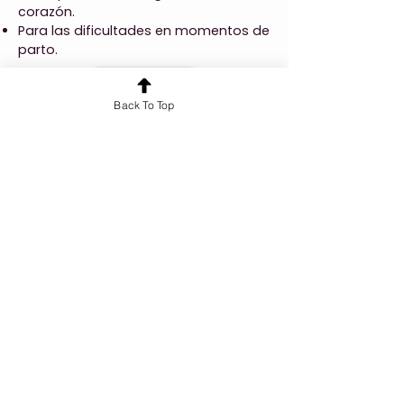
corazón.
Para las dificultades en momentos de
parto.
Anterior
Back To Top
Próxima
¿Quieres conocer más sobre nuestros
servicios?
¡Hablemos!
Cursos y Formaciones
Tarot 360
Recursos
Workbook Árbol de la Vida Sefirot
Calendario Cuántico