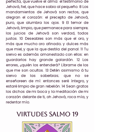
perfecta, que vuelve el alma: el testimonio de
Jehová, fiel, que hace sabio al pequeño. 8 Los
mandamientos de Jehová son rectos, que
alegran el corazón: el precepto de Jehová,
puro, que alumbra los ojos. 9 El temor de
Jehová, limpio, que permanece para siempre;
los juicios de Jehová son verdad, todos
justos. 10 Deseables son más que el oro, y
más que mucho oro afinado; y dulces más
que miel, y que la que destila del panal. 11 Tu
siervo es además amonestado con ellos: en
guardarlos hay grande galardón. 12 Los
errores, ¿quién los entenderá? Líbrame de los
que me son ocultos. 13 Detén asimismo á tu
siervo de las soberbias; que no se
enseñoreen de mí: entonces seré íntegro, y
estaré limpio de gran rebelión. 14 Sean gratos
los dichos de mi boca y la meditación de mi
corazón delante de ti, oh Jehová, roca mía, y
redentor mío.
Virtudes Salmo 19