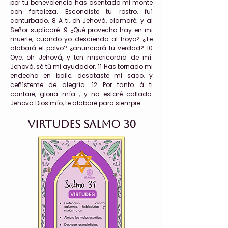
por tu benevolencia has asentado mi monte
con fortaleza. Escondiste tu rostro, fuí
conturbado. 8 A ti, oh Jehová, clamaré; y al
Señor suplicaré. 9 ¿Qué provecho hay en mi
muerte, cuando yo descienda al hoyo? ¿Te
alabará el polvo? ¿anunciará tu verdad? 10
Oye, oh Jehová, y ten misericordia de mí:
Jehová, sé tú mi ayudador. 11 Has tornado mi
endecha en baile; desataste mi saco, y
ceñísteme de alegría. 12 Por tanto á ti
cantaré, gloria mía , y no estaré callado.
Jehová Dios mío, te alabaré para siempre.
Virtudes Salmo 30