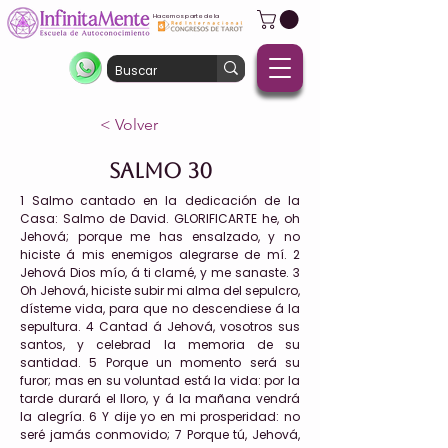
Hacemos parte de la
< Volver
Salmo 30
1 Salmo cantado en la dedicación de la
Casa: Salmo de David. GLORIFICARTE he, oh
Jehová; porque me has ensalzado, y no
hiciste á mis enemigos alegrarse de mí. 2
Jehová Dios mío, á ti clamé, y me sanaste. 3
Oh Jehová, hiciste subir mi alma del sepulcro,
dísteme vida, para que no descendiese á la
sepultura. 4 Cantad á Jehová, vosotros sus
santos, y celebrad la memoria de su
santidad. 5 Porque un momento será su
furor; mas en su voluntad está la vida: por la
tarde durará el lloro, y á la mañana vendrá
la alegría. 6 Y dije yo en mi prosperidad: no
seré jamás conmovido; 7 Porque tú, Jehová,