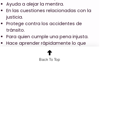
Ayuda a alejar la mentira.
En las cuestiones relacionadas con la
justicia.
Protege contra los accidentes de
tránsito.
Para quien cumple una pena injusta.
Hace aprender rápidamente lo que
cuesta estudiar.
Anterior
Back To Top
Próxima
¿Quieres conocer más sobre nuestros
servicios?
¡Hablemos!