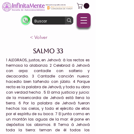
Hacemos parte de la
< Volver
Salmo 33
1 ALEGRAOS, justos, en Jehová: á los rectos es
hermosa la alabanza. 2 Celebrad á Jehová
con arpa: cantadle con salterio y
decacordio. 3 Cantadle canción nueva:
hacedlo bien tañendo con júbilo. 4 Porque
recta es la palabra de Jehová, y toda su obra
con verdad hecha . 5 El ama justicia y juicio:
de la misericordia de Jehová está llena la
tierra. 6 Por la palabra de Jehová fueron
hechos los cielos, y todo el ejército de ellos
por el espíritu de su boca. 7 El junta como en
un montón las aguas de la mar: él pone en
depósitos los abismos. 8 Tema á Jehová
toda la tierra: teman de él todos los