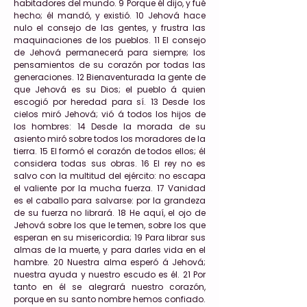
habitadores del mundo. 9 Porque él dijo, y fué
hecho; él mandó, y existió. 10 Jehová hace
nulo el consejo de las gentes, y frustra las
maquinaciones de los pueblos. 11 El consejo
de Jehová permanecerá para siempre; los
pensamientos de su corazón por todas las
generaciones. 12 Bienaventurada la gente de
que Jehová es su Dios; el pueblo á quien
escogió por heredad para sí. 13 Desde los
cielos miró Jehová; vió á todos los hijos de
los hombres: 14 Desde la morada de su
asiento miró sobre todos los moradores de la
tierra. 15 El formó el corazón de todos ellos; él
considera todas sus obras. 16 El rey no es
salvo con la multitud del ejército: no escapa
el valiente por la mucha fuerza. 17 Vanidad
es el caballo para salvarse: por la grandeza
de su fuerza no librará. 18 He aquí, el ojo de
Jehová sobre los que le temen, sobre los que
esperan en su misericordia; 19 Para librar sus
almas de la muerte, y para darles vida en el
hambre. 20 Nuestra alma esperó á Jehová;
nuestra ayuda y nuestro escudo es él. 21 Por
tanto en él se alegrará nuestro corazón,
porque en su santo nombre hemos confiado.