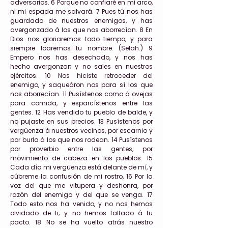
adversarios. 6 Porque no confiaré en mi arco,
ni mi espada me salvará. 7 Pues tú nos has
guardado de nuestros enemigos, y has
avergonzado á los que nos aborrecían. 8 En
Dios nos gloriaremos todo tiempo, y para
siempre loaremos tu nombre. (Selah.) 9
Empero nos has desechado, y nos has
hecho avergonzar; y no sales en nuestros
ejércitos. 10 Nos hiciste retroceder del
enemigo, y saqueáron nos para sí los que
nos aborrecían. 11 Pusístenos como á ovejas
para comida, y esparcístenos entre las
gentes. 12 Has vendido tu pueblo de balde, y
no pujaste en sus precios. 13 Pusístenos por
vergüenza á nuestros vecinos, por escarnio y
por burla á los que nos rodean. 14 Pusístenos
por proverbio entre las gentes, por
movimiento de cabeza en los pueblos. 15
Cada día mi vergüenza está delante de mí, y
cúbreme la confusión de mi rostro, 16 Por la
voz del que me vitupera y deshonra, por
razón del enemigo y del que se venga. 17
Todo esto nos ha venido, y no nos hemos
olvidado de ti; y no hemos faltado á tu
pacto. 18 No se ha vuelto atrás nuestro