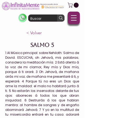
Hacemos parte de la
< Volver
Salmo 5
1 Al Músico principal: sobre Nehiloth: Salmo de
David. ESCUCHA, oh Jehová, mis palabras;
considera la meditación mía. 2 Está atento á
la voz de mi clamor, Rey mío y Dios mío,
porque á ti oraré. 3 Oh Jehová, de mañana
oirás mi voz; de mañana me presentaré á ti, y
esperaré. 4 Porque tú no eres un Dios que
ame la maldad: el malo no habitará junto á
ti. 5 No estarán los insensatos delante de tus
ojos: aborreces á todos los que obran
iniquidad. 6 Destruirás á los que hablan
mentira: al hombre de sangres y de engaño
abominará Jehová. 7 Y yo en la multitud de
tu misericordia entraré en tu casa: adoraré