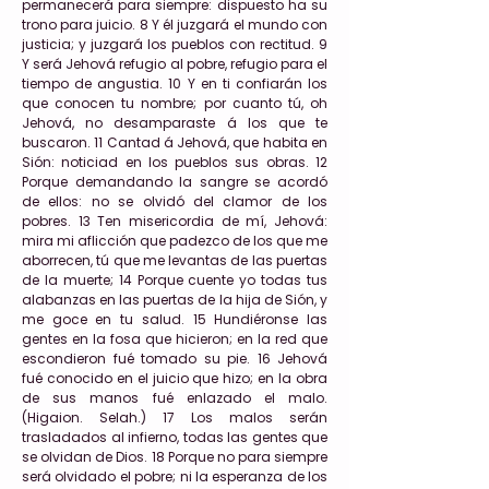
permanecerá para siempre: dispuesto ha su
trono para juicio. 8 Y él juzgará el mundo con
justicia; y juzgará los pueblos con rectitud. 9
Y será Jehová refugio al pobre, refugio para el
tiempo de angustia. 10 Y en ti confiarán los
que conocen tu nombre; por cuanto tú, oh
Jehová, no desamparaste á los que te
buscaron. 11 Cantad á Jehová, que habita en
Sión: noticiad en los pueblos sus obras. 12
Porque demandando la sangre se acordó
de ellos: no se olvidó del clamor de los
pobres. 13 Ten misericordia de mí, Jehová:
mira mi aflicción que padezco de los que me
aborrecen, tú que me levantas de las puertas
de la muerte; 14 Porque cuente yo todas tus
alabanzas en las puertas de la hija de Sión, y
me goce en tu salud. 15 Hundiéronse las
gentes en la fosa que hicieron; en la red que
escondieron fué tomado su pie. 16 Jehová
fué conocido en el juicio que hizo; en la obra
de sus manos fué enlazado el malo.
(Higaion. Selah.) 17 Los malos serán
trasladados al infierno, todas las gentes que
se olvidan de Dios. 18 Porque no para siempre
será olvidado el pobre; ni la esperanza de los