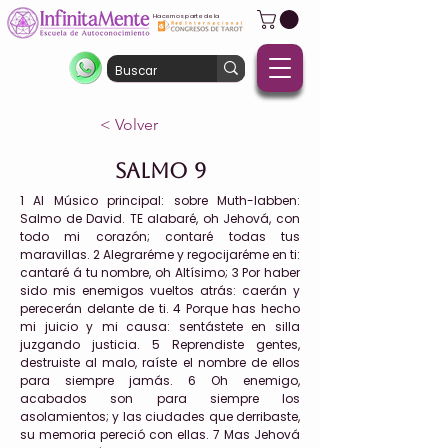
Hacemos parte de la
< Volver
Salmo 9
1 Al Músico principal: sobre Muth-labben:
Salmo de David. TE alabaré, oh Jehová, con
todo mi corazón; contaré todas tus
maravillas. 2 Alegraréme y regocijaréme en ti:
cantaré á tu nombre, oh Altísimo; 3 Por haber
sido mis enemigos vueltos atrás: caerán y
perecerán delante de ti. 4 Porque has hecho
mi juicio y mi causa: sentástete en silla
juzgando justicia. 5 Reprendiste gentes,
destruiste al malo, raíste el nombre de ellos
para siempre jamás. 6 Oh enemigo,
acabados son para siempre los
asolamientos; y las ciudades que derribaste,
su memoria pereció con ellas. 7 Mas Jehová