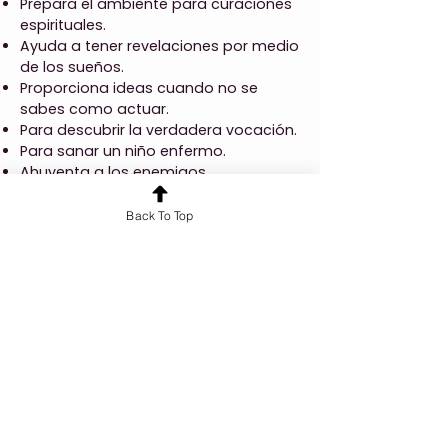
Prepara el ambiente para curaciones
espirituales.
Ayuda a tener revelaciones por medio
de los sueños.
Proporciona ideas cuando no se
sabes como actuar.
Para descubrir la verdadera vocación.
Para sanar un niño enfermo.
Ahuyenta a los enemigos.
Aleja la Pobreza.
Back To Top
Anterior
Próxima
¿Quieres conocer más sobre nuestros
servicios?
¡Hablemos!