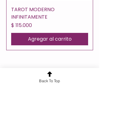
TAROT MODERNO
INFINITAMENTE
Precio
$ 115.000
Agregar al carrito
¿Quieres conocer más sobre nuestros
Back To Top
servicios?
¡Hablemos!
Cursos y Formaciones
Tarot 360
Recursos